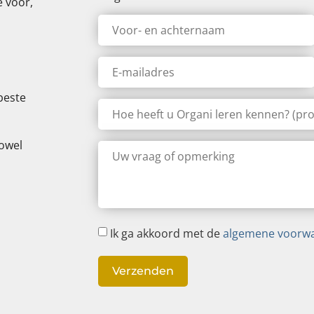
 voor,
Voor-
en
achternaam
*
E-
mailadres
*
beste
Hoe
heeft
u
Organi
zowel
Uw
leren
vraag
kennen?
of
(professionele
opmerking
relatie,
*
zoekmachine,
media...)
Toestemming
Ik ga akkoord met de
algemene voorw
*