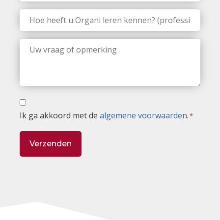
Hoe
heeft
u
Organi
Uw
leren
vraag
kennen?
of
(professionele
opmerking
relatie,
*
zoekmachine,
media...)
Toestemming
Ik ga akkoord met de
algemene voorwaarden
.
*
*