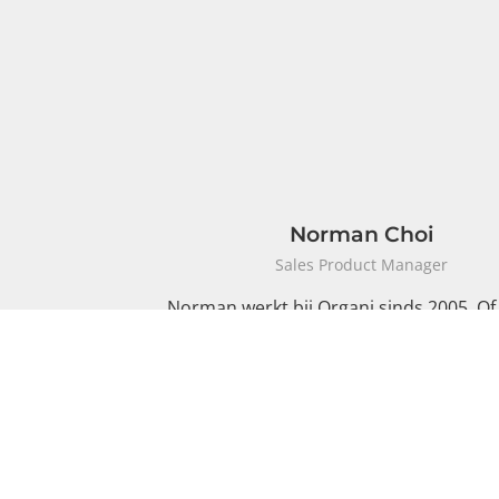
Norman Choi
Sales Product Manager
Norman werkt bij Organi sinds 2005. Of
gaat om servers, pc’s, beveiliging of t
ontzorging, wat onze klanten ook n
hebben op vlak van hardware/infrastru
Norman zoekt altijd de meest gepa
oplossing voor elke concrete situatie e
deze met plezier aan onze klanten v