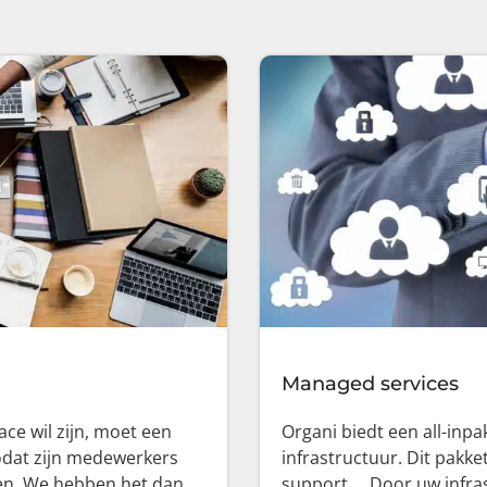
Managed services
e wil zijn, moet een
Organi biedt een all-inpa
zodat zijn medewerkers
infrastructuur. Dit pakke
en. We hebben het dan
support…. Door uw infras