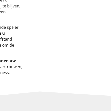
 te blijven,
geen
nde speler.
m u
fstand
se om de
innen uw
evertrouwen,
iness.