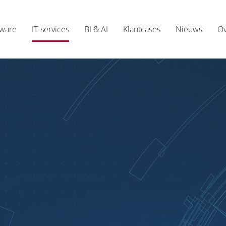
tware
IT-services
BI & AI
Klantcases
Nieuws
Ov