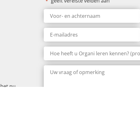
"
" geeft vereiste velden aan
*
Voor-
en
achternaam
*
E-
mailadres
*
Hoe
heeft
u
Organi
Uw
leren
vraag
kennen?
of
(professionele
opmerking
relatie,
 het nu
*
zoekmachine,
otale
media...)
odig
Toestemming
Ik ga akkoord met de
algemene voorw
ctuur:
*
ste
n stelt
oor!