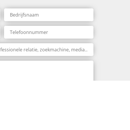
Bedrijfsnaam
*
Telefoonnummer
aarden
.
*