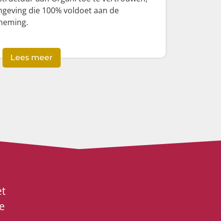
mgeving die 100% voldoet aan de
neming.
Lees meer
et
e