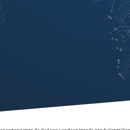
oor organisaties de dag van vandaag steeds een belangrijker